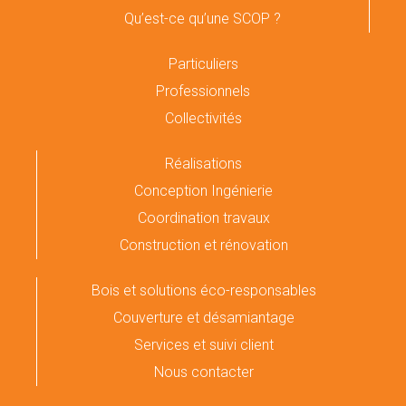
Qu’est-ce qu’une SCOP ?
Particuliers
Professionnels
Collectivités
Réalisations
Conception Ingénierie
Coordination travaux
Construction et rénovation
Bois et solutions éco-responsables
Couverture et désamiantage
Services et suivi client
Nous contacter