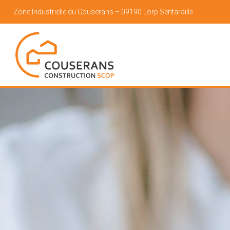
Zone Industrielle du Couserans – 09190 Lorp Sentaraille