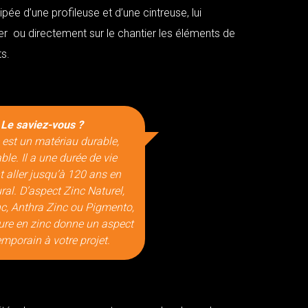
ée d’une profileuse et d’une cintreuse, lui
er ou directement sur le chantier les éléments de
s.
Le saviez-vous ?
 est un matériau durable,
ble. Il a une durée de vie
 aller jusqu’à 120 ans en
ural. D’aspect Zinc Naturel,
c, Anthra Zinc ou Pigmento,
ure en zinc donne un aspect
mporain à votre projet.