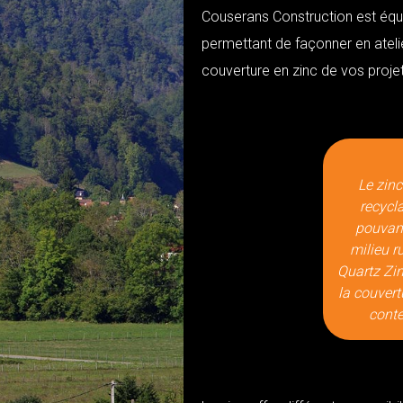
Couserans Construction est équip
permettant de façonner en ateli
couverture en zinc de vos projet
Le zinc
recycla
pouvant
milieu r
Quartz Zin
la couvert
conte