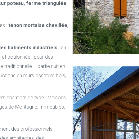
sur poteau, ferme triangulée
es :
tenon mortaise chevillée,
.
des bâtiments industriels
: en
e et boulonnée ; pour des
 traditionnelle – partie nuit en
ructions en murs ossature bois,
rs chantiers de type : Maisons
ranges de Montagne, Immeubles,
ement des professionnels
des architectes, des