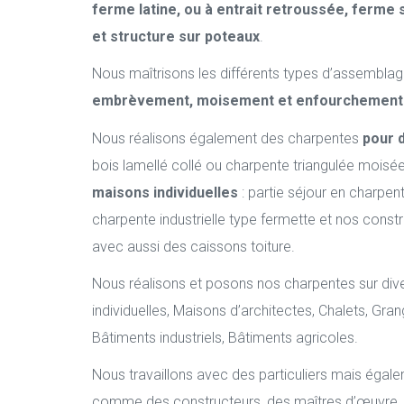
ferme latine, ou à entrait retroussée, ferme 
et structure sur poteaux
.
Nous maîtrisons les différents types d’assemblag
embrèvement, moisement et enfourchement
Nous réalisons également des charpentes
pour 
bois lamellé collé ou charpente triangulée moisé
maisons individuelles
: partie séjour en charpente
charpente industrielle type fermette et nos const
avec aussi des caissons toiture.
Nous réalisons et posons nos charpentes sur dive
individuelles, Maisons d’architectes, Chalets, G
Bâtiments industriels, Bâtiments agricoles.
Nous travaillons avec des particuliers mais égal
comme des constructeurs, des maîtres d’œuvre, 