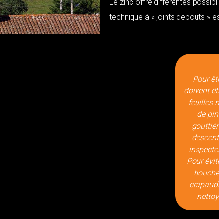
Le zinc offre différentes possib
technique à « joints debouts » est
Pour êtr
doivent êt
feuilles 
de pin
gouttièr
descente
inspecte
Pour évit
bouchen
crapaudi
netto