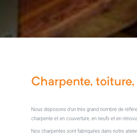
onsables
ge
Charpente, toiture,
Nous disposons d’un très grand nombre de référe
charpente et en couverture, en neufs et en rénova
Nos charpentes sont fabriquées dans notre atelier