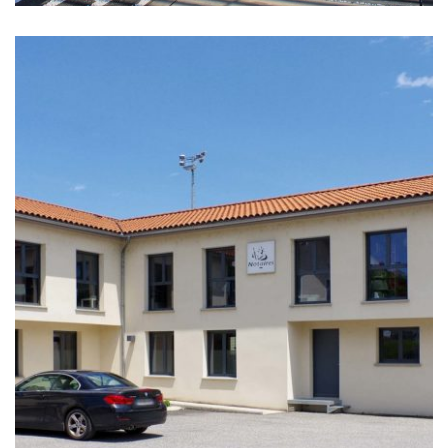
BÂTIMENT
CHARPENTE
CONSTRUCTION NEUVE
EXTENSION
ISOLATION
PROFESSIONNELS
RÉNOVATION
TOITURE
ZINGUERIE
Etude notariale