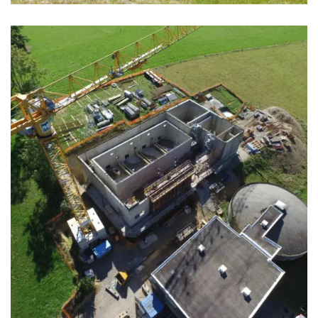
BÂTIMENT
CHARPENTE
COLLECTIVITÉS
EXTENSION
GÉNIE CIVIL
PILOTAGE DE CHANTIER
RÉNOVATION
TOITURE
ZINGUERIE
Station de traitement d’eau
Sengouanech