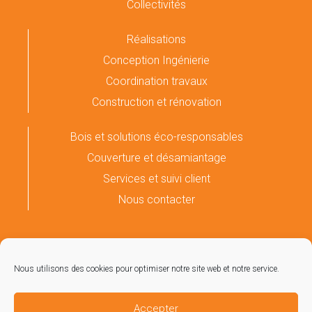
Collectivités
Réalisations
Conception Ingénierie
Coordination travaux
Construction et rénovation
Bois et solutions éco-responsables
Couverture et désamiantage
Services et suivi client
Nous contacter
05 61 66 27 62
contact@couseransconstruction.fr
Zone Industrielle du Couserans – 09190 Lorp Sentaraille
Nous utilisons des cookies pour optimiser notre site web et notre service.
Accepter