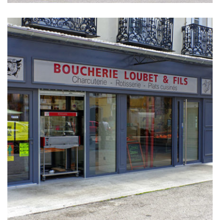
BÂTIMENT
CONCEPTION
CRÉATION DE PLANS
EXTENSION
PILOTAGE DE CHANTIER
PROFESSIONNELS
RÉNOVATION
Boucherie Loubet