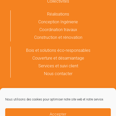
Collectivités
Réalisations
Conception Ingénierie
Coordination travaux
Construction et rénovation
Bois et solutions éco-responsables
Couverture et désamiantage
Services et suivi client
Nous contacter
05 61 66 27 62
contact@couseransconstruction.fr
Zone Industrielle du Couserans – 09190 Lorp Sentaraille
Nous utilisons des cookies pour optimiser notre site web et notre service.
Accepter