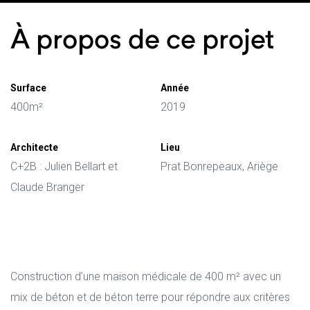
À propos de ce projet
onsables
Surface
Année
ge
400m²
2019
Architecte
Lieu
C+2B : Julien Bellart et
Prat Bonrepeaux, Ariège
Claude Branger
Construction d’une maison médicale de 400 m² avec un
mix de béton et de béton terre pour répondre aux critères