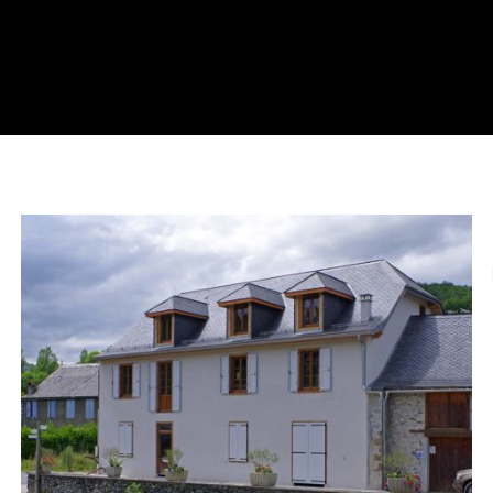
PARTICULIERS
BÂTIMENT
CHARPENTE
CRÉATION DE PLANS
ISOLATION
PILOTAGE DE CHANTIER
PRÉSERVATION PATRIMOINE
RÉNOVATION
RÉPARATIONS
SINISTRE
TOITURE